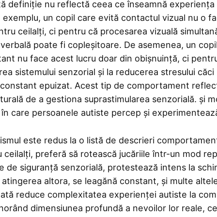
tă definiție nu reflectă ceea ce înseamnă experiența 
 exemplu, un copil care evită contactul vizual nu o fa
tru ceilalți, ci pentru că procesarea vizuală simultan
 verbală poate fi copleșitoare. De asemenea, un copi
ant nu face acest lucru doar din obișnuință, ci pentr
rea sistemului senzorial și la reducerea stresului căci
 constant epuizat. Acest tip de comportament reflec
turală de a gestiona suprastimularea senzorială. și mo
t în care persoanele autiste percep și experimenteaz
tismul este redus la o listă de descrieri comportamen
u ceilalți, preferă să rotească jucăriile într-un mod rep
e de siguranță senzorială, protestează intens la schi
tă atingerea altora, se leagănă constant, și multe alte
tată reduce complexitatea experienței autiste la c
gnorând dimensiunea profundă a nevoilor lor reale, c