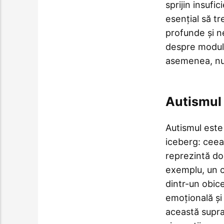
sprijin insufic
esențial să t
profunde și n
despre modul 
asemenea, nu 
Autismul 
Autismul este
iceberg: ceea
reprezintă do
exemplu, un c
dintr-un obic
emoțională și 
această supra