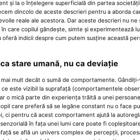
ient și la o înțelegere superficială din partea societăți
recem dincolo de aceste descrieri pentru a aborda ca
evoile reale ale acestora. Dar aceste descrieri nu ne
în care copilul gândește, simte și experimentează l
oferă indicii despre cum putem susține această per
ca stare umană, nu ca deviație
 mai mult decât o sumă de comportamente. Gândiți-v
 ce este vizibil la suprafață (comportamentele obser
ar o mică parte din experiența trăită a unei persoane
opil care preferă să se legăne constant nu o face pur
ei, ci pentru că acest comportament ajută la autoreg
senzorială în fața unei lumi care poate fi copleșitoar
față se află un univers complex de percepții, procesă