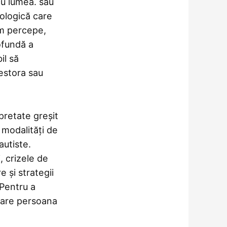
cu lumea. sau
ologică care
m percepe,
ofundă a
il să
estora sau
retate greșit
 modalități de
autiste.
, crizele de
 și strategii
Pentru a
care persoana