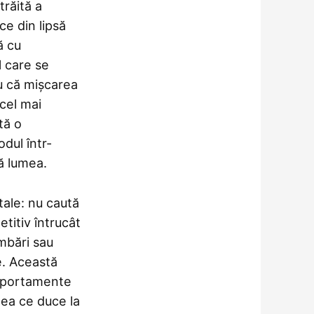
trăită a
ce din lipsă
ă cu
l care se
u că mișcarea
 cel mai
tă o
dul într-
ă lumea.
tale: nu caută
etitiv întrucât
mbări sau
le. Această
omportamente
eea ce duce la