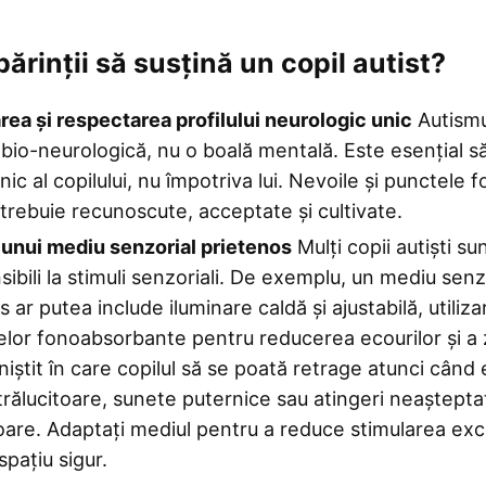
ărinții să susțină un copil autist?
ea și respectarea profilului neurologic unic
Autismu
 bio-neurologică, nu o boală mentală. Este esențial s
unic al copilului, nu împotriva lui. Nevoile și punctele f
i trebuie recunoscute, acceptate și cultivate.
unui mediu senzorial prietenos
Mulți copii autiști su
sibili la stimuli senzoriali. De exemplu, un mediu senz
 ar putea include iluminare caldă și ajustabilă, utiliza
elor fonoabsorbante pentru reducerea ecourilor și a 
iniștit în care copilul să se poată retrage atunci când 
trălucitoare, sunete puternice sau atingeri neașteptat
oare. Adaptați mediul pentru a reduce stimularea exce
spațiu sigur.