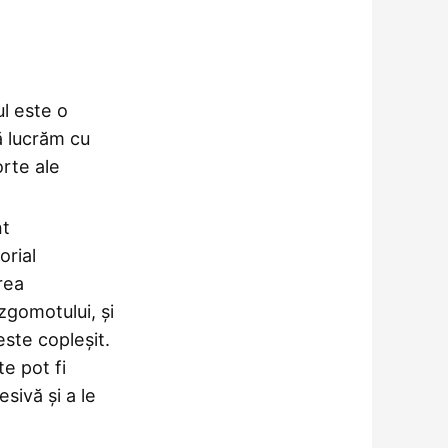
l este o
ă lucrăm cu
orte ale
nt
orial
rea
zgomotului, și
este copleșit.
e pot fi
sivă și a le