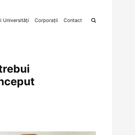
i Universități
Corporații
Contact
trebui
început