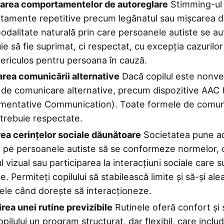
area comportamentelor de autoreglare
Stimming-ul
amente repetitive precum legănatul sau mișcarea d
odalitate naturală prin care persoanele autiste se a
ie să fie suprimat, ci respectat, cu excepția cazurilor
ericulos pentru persoana în cauză.
rea comunicării alternative
Dacă copilul este nonver
 de comunicare alternative, precum dispozitive AAC 
mentative Communication). Toate formele de comun
i trebuie respectate.
a cerințelor sociale dăunătoare
Societatea pune a
 pe persoanele autiste să se conformeze normelor, c
l vizual sau participarea la interacțiuni sociale care s
. Permiteți copilului să stabilească limite și să-și ale
le când dorește să interacționeze.
rea unei rutine previzibile
Rutinele oferă confort și 
opilului un program structurat, dar flexibil, care inclu