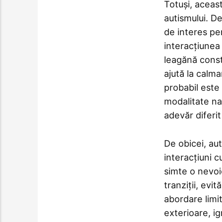
Totuși, aceas
autismului. De
de interes pen
interacțiunea
leagănă const
ajută la calma
probabil este
modalitate na
adevăr diferi
De obicei, au
interacțiuni c
simte o nevoi
tranziții, evi
abordare limi
exterioare, i