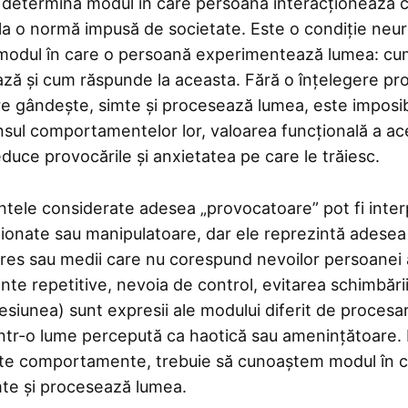
e determină modul în care persoana interacționează 
la o normă impusă de societate. Este o condiție neur
 modul în care o persoană experimentează lumea: cu
ă și cum răspunde la aceasta. Fără o înțelegere pr
re gândește, simte și procesează lumea, este imposib
sul comportamentelor lor, valoarea funcțională a ac
uce provocările și anxietatea pe care le trăiesc.
le considerate adesea „provocatoare” pot fi interp
nționate sau manipulatoare, dar ele reprezintă adesea
tres sau medii care nu corespund nevoilor persoanei 
e repetitive, nevoia de control, evitarea schimbării
esiunea) sunt expresii ale modului diferit de procesare
ntr-o lume percepută ca haotică sau amenințătoare. 
ste comportamente, trebuie să cunoaștem modul în 
te și procesează lumea.