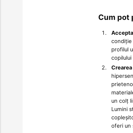
Cum pot p
Acceptar
condiție
profilul 
copilulu
Crearea 
hipersen
prietenos
material
un colț l
Lumini s
copleșit
oferi un 