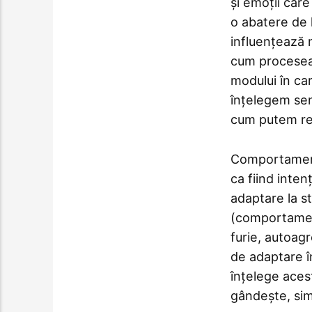
și emoții car
o abatere de 
influențează
cum proceseaz
modului în ca
înțelegem sen
cum putem red
Comportamente
ca fiind inte
adaptare la s
(comportament
furie, autoagr
de adaptare î
înțelege ace
gândește, sim