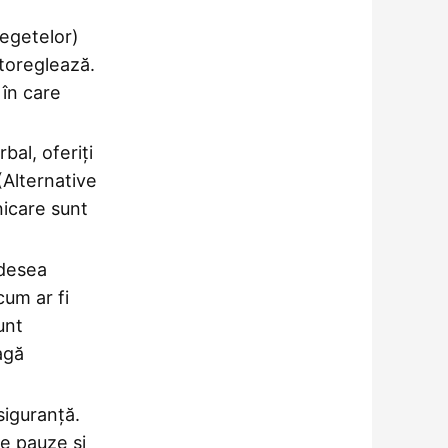
egetelor)
utoreglează.
 în care
bal, oferiți
(Alternative
icare sunt
desea
um ar fi
unt
agă
siguranță.
de pauze și