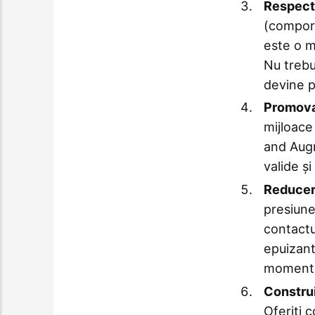
Respect
(comport
este o m
Nu trebu
devine p
Promova
mijloace
and Aug
valide ș
Reducere
presiune
contactu
epuizante
momente
Construi
Oferiți c