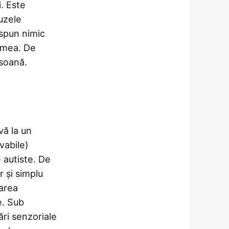
i. Este
uzele
 spun nimic
umea. De
soană.
ă la un
vabile)
 autiste. De
 și simplu
larea
e. Sub
ri senzoriale