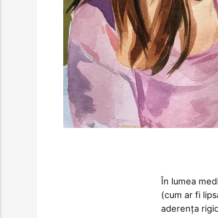
În lumea medi
(cum ar fi lip
aderența rigi