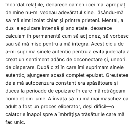
încordat relațiile, deoarece oamenii cei mai apropiați
de mine nu-mi vedeau adevăratul sine, lăsându-mă
să mă simt izolat chiar și printre prieteni. Mental, a
dus la epuizare intensă și anxietate, deoarece
calculam în permanență cum să acționez, să vorbesc
sau să mă mișc pentru a mă integra. Acest ciclu de
a-mi suprima sinele autentic pentru a evita judecata a
creat un sentiment adânc de deconectare și, uneori,
de disperare. După o zi în care îmi suprimam sinele
autentic, ajungeam acasă complet epuizat. Greutatea
de a mă autocenzura constant era apăsătoare și
ducea la perioade de epuizare în care mă retrăgeam
complet din lume. A învăța să nu mă mai maschez ca
adult a fost un proces eliberator, deși dificil—o
călătorie înapoi spre a îmbrățișa trăsăturile care mă
fac unic.