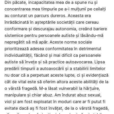
Din păcate, incapacitatea mea de a spune nu și
concentrarea mea timpurie pe a-i mulțumi pe ceilalți
au conturat un parcurs dureros. Aceasta era
înrădăcinată în așteptările societății care cereau
conformare și descurajau autonomia, creând bariere
sistemice pentru persoanele autiste și lăsându-mă
nepregătit să mă apăr. Aceste norme sociale
prioritizează adesea conformitatea în detrimentul
individualității, făcând și mai dificil ca persoanele
autiste să învețe și să practice autoavocarea. Lipsa
predării timpurii a autoavocării și a stabilirii limitelor
nu doar că a perpetuat aceste lupte, ci și evidențiază
cât de vital este să oferim altora aceste abilități de la
o vârstă fragedă. M-a lăsat vulnerabil la hărțuire,
manipulare și chiar abuz. Am îndurat abuz sexual,
viol și am fost exploatat în moduri care ar fi putut fi
evitate dacă aș fi fost învățat, de la o vârstă fragedă,