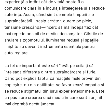
experiență a întărit cât de vitală poate fi o
comunicare clară în a încuraja înțelegerea și a reduce
suferința. Acum, când simt semnele timpurii ale
supraîncărcării—scalp arzător, durere pe piele,
tensiune crescândă—încerc să mă îndepărtez cât
mai repede posibil de mediul declanșator. Căștile de
anulare a zgomotului, iluminarea redusă și spațiile
liniștite au devenit instrumente esențiale pentru
auto-reglare.
La fel de important este să-i învăț pe ceilalți să
înțeleagă diferența dintre supraîncărcare și furie.
Când pot explica faptul că reacțiile mele provin din
copleșire, nu din ostilitate, se favorizează empatia și
se reduce stigmatul din jurul experiențelor mele. Este
un pas spre crearea unui mediu în care sunt sprijinit,
mai degrabă decât judecat.