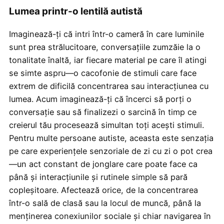
Lumea printr-o lentilă autistă
Imaginează-ți că intri într-o cameră în care luminile
sunt prea strălucitoare, conversațiile zumzăie la o
tonalitate înaltă, iar fiecare material pe care îl atingi
se simte aspru—o cacofonie de stimuli care face
extrem de dificilă concentrarea sau interacțiunea cu
lumea. Acum imaginează-ți că încerci să porți o
conversație sau să finalizezi o sarcină în timp ce
creierul tău procesează simultan toți acești stimuli.
Pentru multe persoane autiste, aceasta este senzația
pe care experiențele senzoriale de zi cu zi o pot crea
—un act constant de jonglare care poate face ca
până și interacțiunile și rutinele simple să pară
copleșitoare. Afectează orice, de la concentrarea
într-o sală de clasă sau la locul de muncă, până la
menținerea conexiunilor sociale și chiar navigarea în