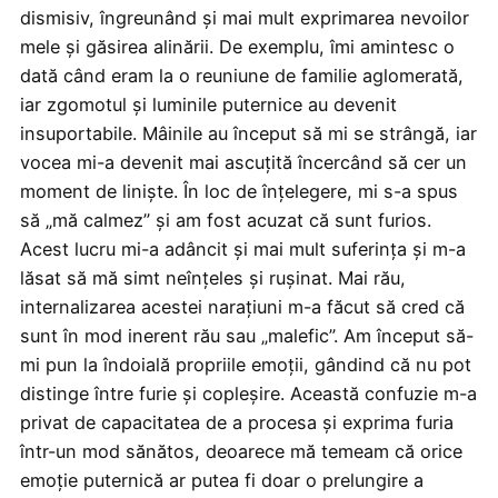
dismisiv, îngreunând și mai mult exprimarea nevoilor
mele și găsirea alinării. De exemplu, îmi amintesc o
dată când eram la o reuniune de familie aglomerată,
iar zgomotul și luminile puternice au devenit
insuportabile. Mâinile au început să mi se strângă, iar
vocea mi-a devenit mai ascuțită încercând să cer un
moment de liniște. În loc de înțelegere, mi s-a spus
să „mă calmez” și am fost acuzat că sunt furios.
Acest lucru mi-a adâncit și mai mult suferința și m-a
lăsat să mă simt neînțeles și rușinat. Mai rău,
internalizarea acestei narațiuni m-a făcut să cred că
sunt în mod inerent rău sau „malefic”. Am început să-
mi pun la îndoială propriile emoții, gândind că nu pot
distinge între furie și copleșire. Această confuzie m-a
privat de capacitatea de a procesa și exprima furia
într-un mod sănătos, deoarece mă temeam că orice
emoție puternică ar putea fi doar o prelungire a