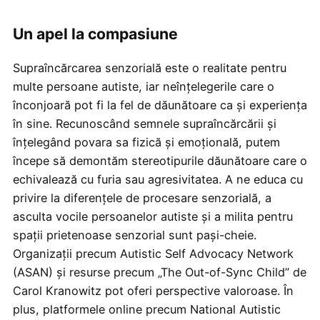
Un apel la compasiune
Supraîncărcarea senzorială este o realitate pentru
multe persoane autiste, iar neînțelegerile care o
înconjoară pot fi la fel de dăunătoare ca și experiența
în sine. Recunoscând semnele supraîncărcării și
înțelegând povara sa fizică și emoțională, putem
începe să demontăm stereotipurile dăunătoare care o
echivalează cu furia sau agresivitatea. A ne educa cu
privire la diferențele de procesare senzorială, a
asculta vocile persoanelor autiste și a milita pentru
spații prietenoase senzorial sunt pași-cheie.
Organizații precum Autistic Self Advocacy Network
(ASAN) și resurse precum „The Out-of-Sync Child” de
Carol Kranowitz pot oferi perspective valoroase. În
plus, platformele online precum National Autistic