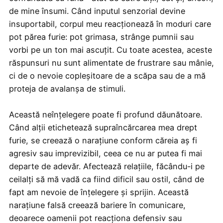
de mine însumi. Când inputul senzorial devine
insuportabil, corpul meu reacționează în moduri care
pot părea furie: pot grimasa, strânge pumnii sau
vorbi pe un ton mai ascuțit. Cu toate acestea, aceste
răspunsuri nu sunt alimentate de frustrare sau mânie,
ci de o nevoie copleșitoare de a scăpa sau de a mă
proteja de avalanșa de stimuli.
Această neînțelegere poate fi profund dăunătoare.
Când alții etichetează supraîncărcarea mea drept
furie, se creează o narațiune conform căreia aș fi
agresiv sau imprevizibil, ceea ce nu ar putea fi mai
departe de adevăr. Afectează relațiile, făcându-i pe
ceilalți să mă vadă ca fiind dificil sau ostil, când de
fapt am nevoie de înțelegere și sprijin. Această
narațiune falsă creează bariere în comunicare,
deoarece oamenii pot reacționa defensiv sau