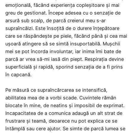
emoțională, făcând experiența copleșitoare și mai
greu de gestionat. Începe adesea cu o senzație de
arsură sub scalp, de parcă creierul meu s-ar
supraîncălzi. Este însoțită de o durere înțepătoare
care se răspândește pe piele, făcând până și cea mai
ușoară atingere să se simtă insuportabilă. Mușchii
mei se pot încorda involuntar, iar inima îmi bate de
parcă ar vrea să-mi iasă din piept. Respirația devine
superficială și rapidă, sporind senzația de a fi prins
în capcană.
Pe măsură ce supraîncărcarea se intensifică,
abilitatea mea de a vorbi scade. Cuvintele rămân
blocate în mine, de neatins și imposibil de exprimat.
Incapacitatea de a comunica adaugă un alt strat de
frustrare și teamă, deoarece nu pot explica ce se
întâmplă sau cere ajutor. Se simte de parcă lumea se