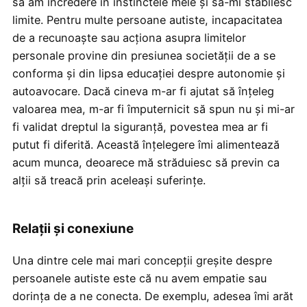
să am încredere în instinctele mele și să-mi stabilesc
limite. Pentru multe persoane autiste, incapacitatea
de a recunoaște sau acționa asupra limitelor
personale provine din presiunea societății de a se
conforma și din lipsa educației despre autonomie și
autoavocare. Dacă cineva m-ar fi ajutat să înțeleg
valoarea mea, m-ar fi împuternicit să spun nu și mi-ar
fi validat dreptul la siguranță, povestea mea ar fi
putut fi diferită. Această înțelegere îmi alimentează
acum munca, deoarece mă străduiesc să previn ca
alții să treacă prin aceleași suferințe.
Relații și conexiune
Una dintre cele mai mari concepții greșite despre
persoanele autiste este că nu avem empatie sau
dorința de a ne conecta. De exemplu, adesea îmi arăt