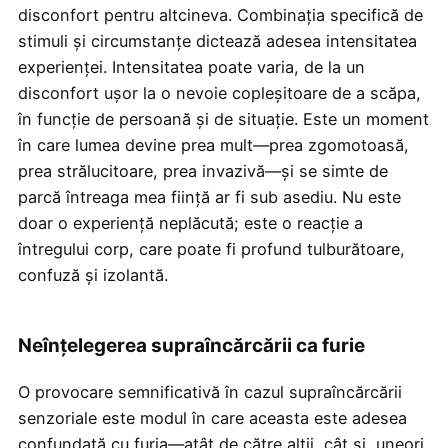
disconfort pentru altcineva. Combinația specifică de
stimuli și circumstanțe dictează adesea intensitatea
experienței. Intensitatea poate varia, de la un
disconfort ușor la o nevoie copleșitoare de a scăpa,
în funcție de persoană și de situație. Este un moment
în care lumea devine prea mult—prea zgomotoasă,
prea strălucitoare, prea invazivă—și se simte de
parcă întreaga mea ființă ar fi sub asediu. Nu este
doar o experiență neplăcută; este o reacție a
întregului corp, care poate fi profund tulburătoare,
confuză și izolantă.
Neînțelegerea supraîncărcării ca furie
O provocare semnificativă în cazul supraîncărcării
senzoriale este modul în care aceasta este adesea
confundată cu furia—atât de către alții, cât și, uneori,