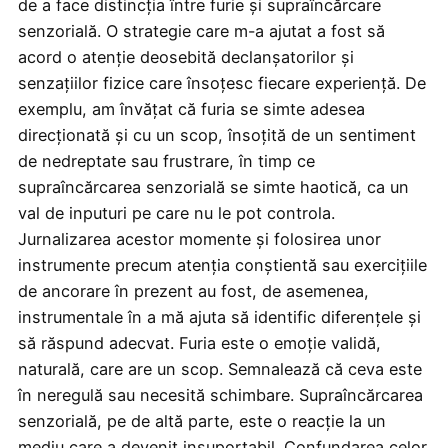
de a face distincția între furie și supraîncărcare
senzorială. O strategie care m-a ajutat a fost să
acord o atenție deosebită declanșatorilor și
senzațiilor fizice care însoțesc fiecare experiență. De
exemplu, am învățat că furia se simte adesea
direcționată și cu un scop, însoțită de un sentiment
de nedreptate sau frustrare, în timp ce
supraîncărcarea senzorială se simte haotică, ca un
val de inputuri pe care nu le pot controla.
Jurnalizarea acestor momente și folosirea unor
instrumente precum atenția conștientă sau exercițiile
de ancorare în prezent au fost, de asemenea,
instrumentale în a mă ajuta să identific diferențele și
să răspund adecvat. Furia este o emoție validă,
naturală, care are un scop. Semnalează că ceva este
în neregulă sau necesită schimbare. Supraîncărcarea
senzorială, pe de altă parte, este o reacție la un
mediu care a devenit insuportabil. Confundarea celor