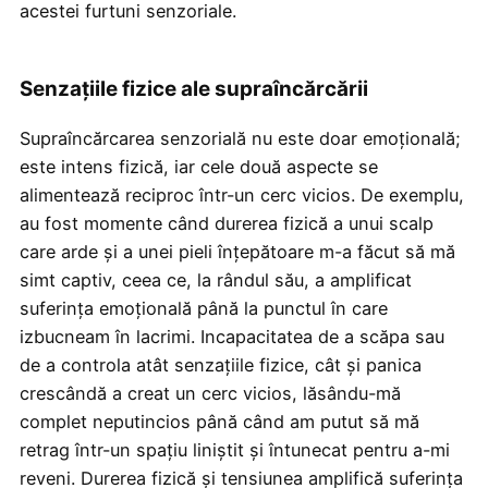
acestei furtuni senzoriale.
Senzațiile fizice ale supraîncărcării
Supraîncărcarea senzorială nu este doar emoțională;
este intens fizică, iar cele două aspecte se
alimentează reciproc într-un cerc vicios. De exemplu,
au fost momente când durerea fizică a unui scalp
care arde și a unei pieli înțepătoare m-a făcut să mă
simt captiv, ceea ce, la rândul său, a amplificat
suferința emoțională până la punctul în care
izbucneam în lacrimi. Incapacitatea de a scăpa sau
de a controla atât senzațiile fizice, cât și panica
crescândă a creat un cerc vicios, lăsându-mă
complet neputincios până când am putut să mă
retrag într-un spațiu liniștit și întunecat pentru a-mi
reveni. Durerea fizică și tensiunea amplifică suferința