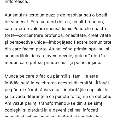
înflorească.
Autismul nu este un puzzle de rezolvat sau o boală
de vindecat. Este un mod de a fi, un alt tip neuro,
care oferă o valoare imensă lumii. Punctele noastre
forte—concentrare profundă, onestitate, creativitate
și perspective unice—îmbogățesc fiecare comunitate
din care facem parte. Atunci când primim sprijinul și
acomodările de care avem nevoie, putem înflori în
moduri care pot surprinde chiar și pe noi înșine.
Munca pe care o fac cu părinții și familiile este
înrădăcinată în celebrarea acestei diversități. Îi învăț
pe părinți să îmbrățișeze particularitățile copilului lor
și să vadă diferențele ca puncte forte, nu ca deficite.
Am văzut părinți transformându-se din a se simți
copleșiți și pierduți în a deveni cei mai înfocați
avocați și cei mai mari susținători ai copilului lor.