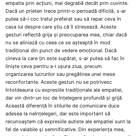
empatia prin acțiuni, mai degrabă decât prin cuvinte.
Dacă un prieten trece printr-o perioadă dificilă, s-ar
putea să-i coc tratul preferat sau să repar ceva în
casa lui despre care știu că îl stresează. Aceste
gesturi reflectă grija și preocuparea mea, chiar dacă
nu se aliniază cu ceea ce se așteaptă în mod
tradițional din punct de vedere emoțional. Dacă
cineva la care țin este supărat, s-ar putea să fac în
liniște ceva pentru a-i ușura ziua, precum
organizarea lucrurilor sau pregătirea unei mese
reconfortante. Aceste gesturi nu se potrivesc
întotdeauna cu expresiile tradiționale ale empatiei,
dar vin dintr-un loc de înțelegere profundă și grijă.
Această diferență în stilurile de comunicare duce
adesea la neînțelegeri, dar este important să
recunoaștem că expresiile autiste ale empatiei sunt la
fel de valabile și semnificative. Din experiența mea,