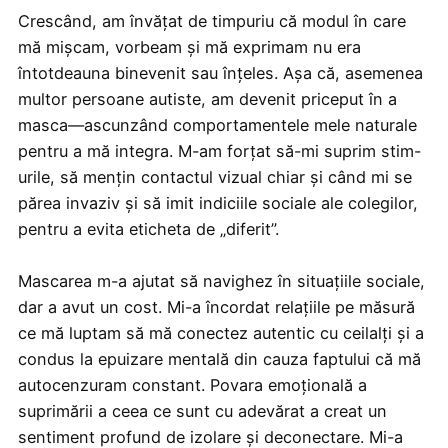
Crescând, am învățat de timpuriu că modul în care
mă mișcam, vorbeam și mă exprimam nu era
întotdeauna binevenit sau înțeles. Așa că, asemenea
multor persoane autiste, am devenit priceput în a
masca—ascunzând comportamentele mele naturale
pentru a mă integra. M-am forțat să-mi suprim stim-
urile, să mențin contactul vizual chiar și când mi se
părea invaziv și să imit indiciile sociale ale colegilor,
pentru a evita eticheta de „diferit”.
Mascarea m-a ajutat să navighez în situațiile sociale,
dar a avut un cost. Mi-a încordat relațiile pe măsură
ce mă luptam să mă conectez autentic cu ceilalți și a
condus la epuizare mentală din cauza faptului că mă
autocenzuram constant. Povara emoțională a
suprimării a ceea ce sunt cu adevărat a creat un
sentiment profund de izolare și deconectare. Mi-a