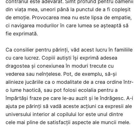
contrariul este adevărat. Simt profund pentru oamenii
din viața mea, uneori până la punctul de a fi copleșit
de emoție. Provocarea mea nu este lipsa de empatie,
ci navigarea modurilor în care lumea se așteaptă să
fie exprimată.
Ca consilier pentru părinți, văd acest lucru în familiile
cu care lucrez. Copiii autiști își exprimă adesea
dragostea și conexiunea în moduri trecute cu
vederea sau neînțelese. Pot, de exemplu, să-și
alinieze jucăriile ca o modalitate de a crea ordine într-
o lume haotică, sau pot folosi ecolalia pentru a
împărtăși fraze pe care le-au auzit și le îndrăgesc. A-i
ajuta pe părinți să vadă aceste acțiuni ca expresii ale
universului interior al copilului lor este unul dintre
cele mai pline de satisfacții aspecte ale muncii mele.