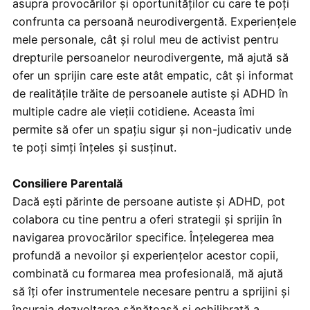
asupra provocărilor și oportunităților cu care te poți
confrunta ca persoană neurodivergentă. Experiențele
mele personale, cât și rolul meu de activist pentru
drepturile persoanelor neurodivergente, mă ajută să
ofer un sprijin care este atât empatic, cât și informat
de realitățile trăite de persoanele autiste și ADHD în
multiple cadre ale vieții cotidiene. Aceasta îmi
permite să ofer un spațiu sigur și non-judicativ unde
te poți simți înțeles și susținut.
Consiliere Parentală
Dacă ești părinte de persoane autiste și ADHD, pot
colabora cu tine pentru a oferi strategii și sprijin în
navigarea provocărilor specifice. Înțelegerea mea
profundă a nevoilor și experiențelor acestor copii,
combinată cu formarea mea profesională, mă ajută
să îți ofer instrumentele necesare pentru a sprijini și
încuraja dezvoltarea sănătoasă și echilibrată a