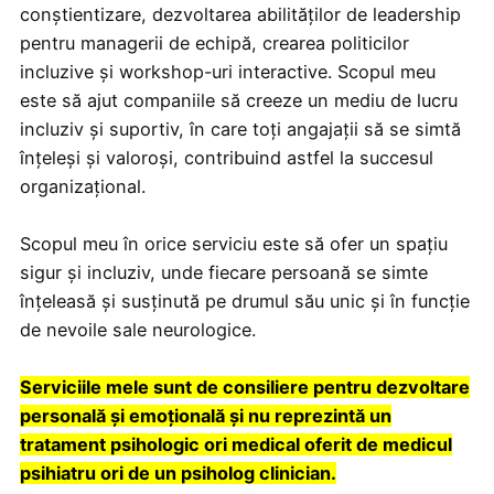
conștientizare, dezvoltarea abilităților de leadership
pentru managerii de echipă, crearea politicilor
incluzive și workshop-uri interactive. Scopul meu
este să ajut companiile să creeze un mediu de lucru
incluziv și suportiv, în care toți angajații să se simtă
înțeleși și valoroși, contribuind astfel la succesul
organizațional.
Scopul meu în orice serviciu este să ofer un spațiu
sigur și incluziv, unde fiecare persoană se simte
înțeleasă și susținută pe drumul său unic și în funcție
de nevoile sale neurologice.
Serviciile mele sunt de consiliere pentru dezvoltare
personală și emoțională și nu reprezintă un
tratament psihologic ori medical oferit de medicul
psihiatru ori de un psiholog clinician.