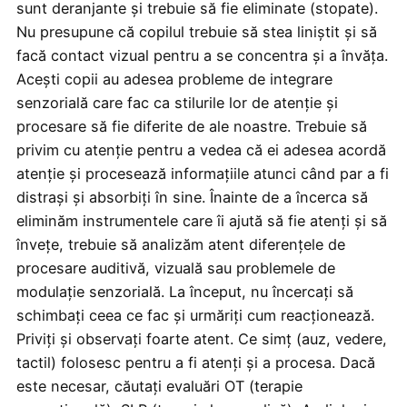
sunt deranjante și trebuie să fie eliminate (stopate).
Nu presupune că copilul trebuie să stea liniștit și să
facă contact vizual pentru a se concentra și a învăța.
Acești copii au adesea probleme de integrare
senzorială care fac ca stilurile lor de atenție și
procesare să fie diferite de ale noastre. Trebuie să
privim cu atenție pentru a vedea că ei adesea acordă
atenție și procesează informațiile atunci când par a fi
distrași și absorbiți în sine. Înainte de a încerca să
eliminăm instrumentele care îi ajută să fie atenți și să
învețe, trebuie să analizăm atent diferențele de
procesare auditivă, vizuală sau problemele de
modulație senzorială. La început, nu încercați să
schimbați ceea ce fac și urmăriți cum reacționează.
Priviți și observați foarte atent. Ce simț (auz, vedere,
tactil) folosesc pentru a fi atenți și a procesa. Dacă
este necesar, căutați evaluări OT (terapie