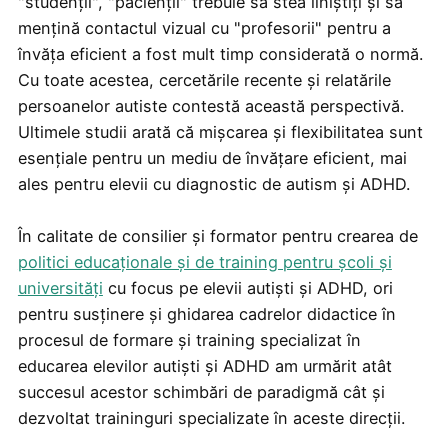
"studenții", "pacienții" trebuie să stea liniștiți și să
mențină contactul vizual cu "profesorii" pentru a
învăța eficient a fost mult timp considerată o normă.
Cu toate acestea, cercetările recente și relatările
persoanelor autiste contestă această perspectivă.
Ultimele studii arată că mișcarea și flexibilitatea sunt
esențiale pentru un mediu de învățare eficient, mai
ales pentru elevii cu diagnostic de autism și ADHD.
În calitate de consilier și formator pentru crearea de
politici educaționale și de training pentru școli și
universități
cu focus pe elevii autiști și ADHD, ori
pentru susținere și ghidarea cadrelor didactice în
procesul de formare și training specializat în
educarea elevilor autiști și ADHD am urmărit atât
succesul acestor schimbări de paradigmă cât și
dezvoltat traininguri specializate în aceste direcții.