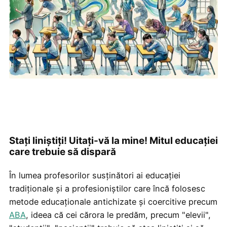
Stați liniștiți! Uitați-vă la mine! Mitul educației
care trebuie să dispară
În lumea profesorilor susținători ai educației
tradiționale și a profesioniștilor care încă folosesc
metode educaționale antichizate și coercitive precum
ABA
, ideea că cei cărora le predăm, precum "elevii",