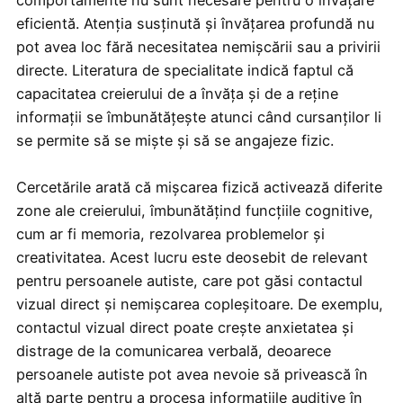
comportamente nu sunt necesare pentru o învățare
eficientă. Atenția susținută și învățarea profundă nu
pot avea loc fără necesitatea nemișcării sau a privirii
directe. Literatura de specialitate indică faptul că
capacitatea creierului de a învăța și de a reține
informații se îmbunătățește atunci când cursanților li
se permite să se miște și să se angajeze fizic.
Cercetările arată că mișcarea fizică activează diferite
zone ale creierului, îmbunătățind funcțiile cognitive,
cum ar fi memoria, rezolvarea problemelor și
creativitatea. Acest lucru este deosebit de relevant
pentru persoanele autiste, care pot găsi contactul
vizual direct și nemișcarea copleșitoare. De exemplu,
contactul vizual direct poate crește anxietatea și
distrage de la comunicarea verbală, deoarece
persoanele autiste pot avea nevoie să privească în
altă parte pentru a procesa informațiile auditive în