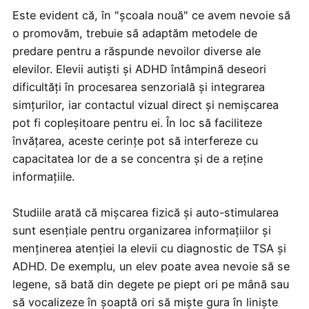
Este evident că, în "școala nouă" ce avem nevoie să
o promovăm, trebuie să adaptăm metodele de
predare pentru a răspunde nevoilor diverse ale
elevilor. Elevii autiști și ADHD întâmpină deseori
dificultăți în procesarea senzorială și integrarea
simțurilor, iar contactul vizual direct și nemișcarea
pot fi copleșitoare pentru ei. În loc să faciliteze
învățarea, aceste cerințe pot să interfereze cu
capacitatea lor de a se concentra și de a reține
informațiile.
Studiile arată că mișcarea fizică și auto-stimularea
sunt esențiale pentru organizarea informațiilor și
menținerea atenției la elevii cu diagnostic de TSA și
ADHD. De exemplu, un elev poate avea nevoie să se
legene, să bată din degete pe piept ori pe mână sau
să vocalizeze în șoaptă ori să miște gura în liniște