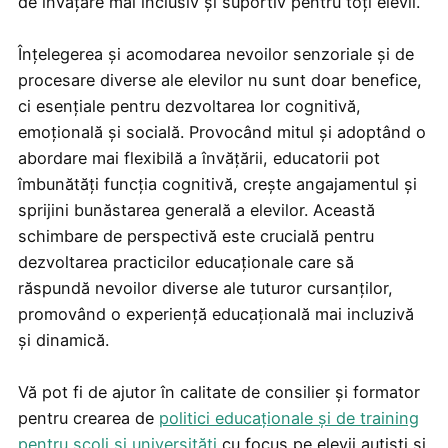
de învățare mai inclusiv și suportiv pentru toți elevii.
Înțelegerea și acomodarea nevoilor senzoriale și de
procesare diverse ale elevilor nu sunt doar benefice,
ci esențiale pentru dezvoltarea lor cognitivă,
emoțională și socială. Provocând mitul și adoptând o
abordare mai flexibilă a învățării, educatorii pot
îmbunătăți funcția cognitivă, crește angajamentul și
sprijini bunăstarea generală a elevilor. Această
schimbare de perspectivă este crucială pentru
dezvoltarea practicilor educaționale care să
răspundă nevoilor diverse ale tuturor cursanților,
promovând o experiență educațională mai incluzivă
și dinamică.
Vă pot fi de ajutor în calitate de consilier și formator
pentru crearea de
politici educaționale și de training
pentru școli și universități
cu focus pe elevii autiști și