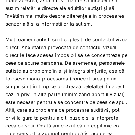
toate acestea, asta a fost înainte să începem să
auzim relatările directe ale adulților autiști și să
învățăm mai multe despre diferențele în procesarea
senzorială și a informațiilor la autism.
Mulți oameni autiști sunt copleșiți de contactul vizual
direct. Anxietatea provocată de contactul vizual
direct le face adesea imposibil să se concentreze pe
ceea ce spune persoana. De asemenea, persoanele
autiste au probleme în a-și integra simțurile, așa că
folosesc mono-procesarea (concentrarea pe un
singur simț în timp ce blochează celelalte). În acest
caz, a privi în altă parte (minimizând aportul vizual)
este necesar pentru a se concentra pe ceea ce spui.
Alții, care au probleme de procesare auditivă, pot
privi la gura ta pentru a citi buzele și a interpreta
ceea ce spui. Odată am crezut că un copil mic era
hipersensibil la zgomot pentru că își acoperea