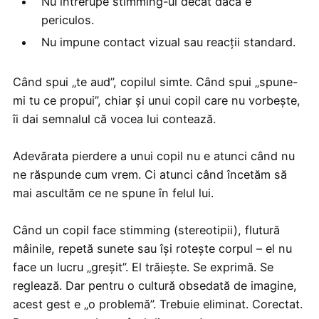
Nu întrerupe stimming-ul decât dacă e
periculos.
Nu impune contact vizual sau reacții standard.
Când spui „te aud”, copilul simte. Când spui „spune-
mi tu ce propui”, chiar și unui copil care nu vorbește,
îi dai semnalul că vocea lui contează.
Adevărata pierdere a unui copil nu e atunci când nu
ne răspunde cum vrem. Ci atunci când încetăm să
mai ascultăm ce ne spune în felul lui.
Când un copil face stimming (stereotipii), flutură
mâinile, repetă sunete sau își rotește corpul – el nu
face un lucru „greșit”. El trăiește. Se exprimă. Se
reglează. Dar pentru o cultură obsedată de imagine,
acest gest e „o problemă”. Trebuie eliminat. Corectat.