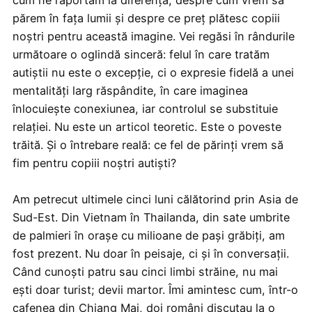
cum ne raportăm la diferență, despre cum vrem să
părem în fața lumii și despre ce preț plătesc copiii
noștri pentru această imagine. Vei regăsi în rândurile
următoare o oglindă sinceră: felul în care tratăm
autiștii nu este o excepție, ci o expresie fidelă a unei
mentalități larg răspândite, în care imaginea
înlocuiește conexiunea, iar controlul se substituie
relației. Nu este un articol teoretic. Este o poveste
trăită. Și o întrebare reală: ce fel de părinți vrem să
fim pentru copiii noștri autiști?
Am petrecut ultimele cinci luni călătorind prin Asia de
Sud-Est. Din Vietnam în Thailanda, din sate umbrite
de palmieri în orașe cu milioane de pași grăbiți, am
fost prezent. Nu doar în peisaje, ci și în conversații.
Când cunoști patru sau cinci limbi străine, nu mai
ești doar turist; devii martor. Îmi amintesc cum, într-o
cafenea din Chiang Mai, doi români discutau la o