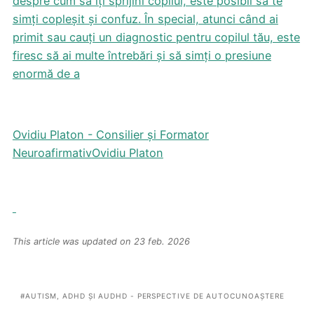
despre cum să îți sprijini copilul, este posibil să te
simți copleșit și confuz. În special, atunci când ai
primit sau cauți un diagnostic pentru copilul tău, este
firesc să ai multe întrebări și să simți o presiune
enormă de a
Ovidiu Platon - Consilier și Formator
Neuroafirmativ
Ovidiu Platon
This article was updated on 23 feb. 2026
AUTISM, ADHD ȘI AUDHD - PERSPECTIVE DE AUTOCUNOAȘTERE