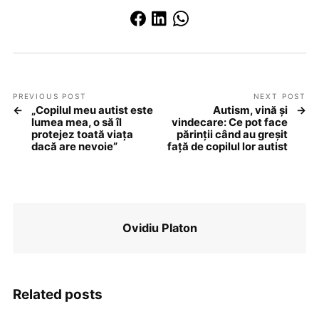
PREVIOUS POST
NEXT POST
„Copilul meu autist este
Autism, vină și
lumea mea, o să îl
vindecare: Ce pot face
protejez toată viața
părinții când au greșit
dacă are nevoie”
față de copilul lor autist
Ovidiu Platon
Related posts