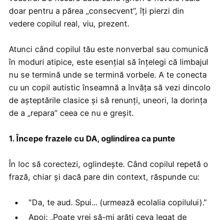
doar pentru a părea „consecvent”, îți pierzi din
vedere copilul real, viu, prezent.
Atunci când copilul tău este nonverbal sau comunică
în moduri atipice, este esențial să înțelegi că limbajul
nu se termină unde se termină vorbele. A te conecta
cu un copil autistic înseamnă a învăța să vezi dincolo
de așteptările clasice și să renunți, uneori, la dorința
de a „repara” ceea ce nu e greșit.
1. Începe frazele cu DA, oglindirea ca punte
În loc să corectezi, oglindește. Când copilul repetă o
frază, chiar și dacă pare din context, răspunde cu:
"Da, te aud. Spui... (urmează ecolalia copilului).”
Apoi: „Poate vrei să-mi arăți ceva legat de