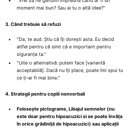
"Vrei să ne gândim împreună când ar fi un
moment mai bun? Sau ai tu o altă idee?”
3. Când trebuie să refuzi
"Da, te aud. Știu că îți dorești asta. Eu decid
altfel pentru că simt că e important pentru
siguranța ta."
"Uite o alternativă: putem face [variantă
acceptabilă]. Dacă nu îți place, poate îmi spui tu
ce ți-ar fi mai bine."
4. Strategii pentru copiii nonverbali
Folosește pictograme, Libajul semnelor (nu
este doar pentru hipoacuzici si se poate învăța
în orice grădiniță de hipoacuzici) sau aplicații