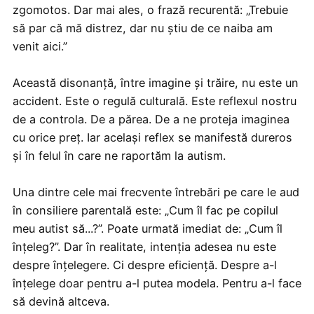
zgomotos. Dar mai ales, o frază recurentă: „Trebuie
să par că mă distrez, dar nu știu de ce naiba am
venit aici.”
Această disonanță, între imagine și trăire, nu este un
accident. Este o regulă culturală. Este reflexul nostru
de a controla. De a părea. De a ne proteja imaginea
cu orice preț. Iar același reflex se manifestă dureros
și în felul în care ne raportăm la autism.
Una dintre cele mai frecvente întrebări pe care le aud
în consiliere parentală este: „Cum îl fac pe copilul
meu autist să...?”. Poate urmată imediat de: „Cum îl
înțeleg?”. Dar în realitate, intenția adesea nu este
despre înțelegere. Ci despre eficiență. Despre a-l
înțelege doar pentru a-l putea modela. Pentru a-l face
să devină altceva.