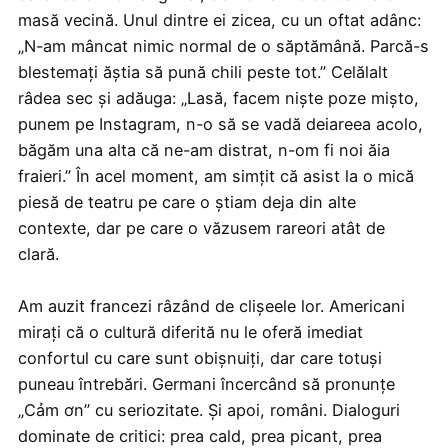
masă vecină. Unul dintre ei zicea, cu un oftat adânc:
„N-am mâncat nimic normal de o săptămână. Parcă-s
blestemați ăștia să pună chili peste tot.” Celălalt
râdea sec și adăuga: „Lasă, facem niște poze mișto,
punem pe Instagram, n-o să se vadă deiareea acolo,
băgăm una alta că ne-am distrat, n-om fi noi ăia
fraieri.” În acel moment, am simțit că asist la o mică
piesă de teatru pe care o știam deja din alte
contexte, dar pe care o văzusem rareori atât de
clară.
Am auzit francezi râzând de clișeele lor. Americani
mirați că o cultură diferită nu le oferă imediat
confortul cu care sunt obișnuiți, dar care totuși
puneau întrebări. Germani încercând să pronunțe
„Cảm ơn” cu seriozitate. Și apoi, români. Dialoguri
dominate de critici: prea cald, prea picant, prea