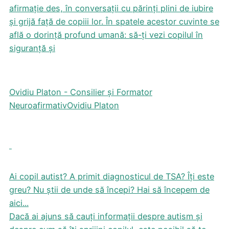
afirmație des, în conversații cu părinți plini de iubire
și grijă față de copiii lor. În spatele acestor cuvinte se
află o dorință profund umană: să-ți vezi copilul în
siguranță și
Ovidiu Platon - Consilier și Formator
Neuroafirmativ
Ovidiu Platon
Ai copil autist? A primit diagnosticul de TSA? Îți este
greu? Nu știi de unde să începi? Hai să începem de
aici...
Dacă ai ajuns să cauți informații despre autism și