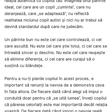
relația autentică cu copilul tău. Imaginea unui părinte
ideal, cel care are un copil „cuminte”, care nu
deranjează, care „se adaptează”, nu reflectă
realitatea niciunui copil autist și nici nu ar trebui să
devină standardul după care ne judecăm.
Un părinte bun nu este cel care controlează, ci cel
care ascultă. Nu este cel care știe totul, ci cel care se
întreabă sincer și deschis. Nu este cel care reușește
să elimine diferența, ci cel care are curajul să o
susțină cu blândețe.
Pentru a nu-ți pierde copilul în acest proces, e
important să renunți la nevoia de a demonstra ceva
în fața altora. De fiecare dată când alegi să impui o
conduită doar pentru că „se uită lumea”, înveți copilul
că părerea celorlalți este mai importantă decât relația
voastră. De fiecare dată când ignori o nevoie reală