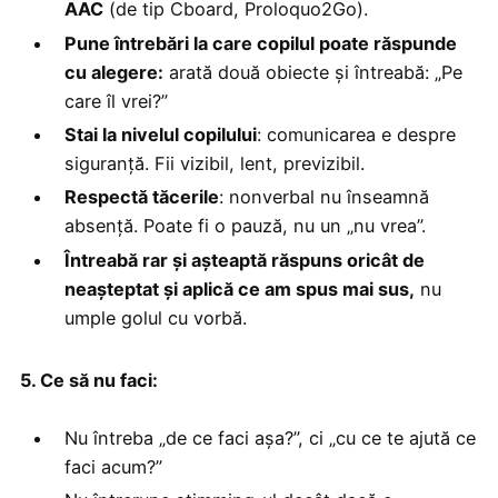
AAC
(de tip Cboard, Proloquo2Go).
Pune întrebări la care copilul poate răspunde
cu alegere:
arată două obiecte și întreabă: „Pe
care îl vrei?”
Stai la nivelul copilului
: comunicarea e despre
siguranță. Fii vizibil, lent, previzibil.
Respectă tăcerile
: nonverbal nu înseamnă
absență. Poate fi o pauză, nu un „nu vrea”.
Întreabă rar și așteaptă răspuns oricât de
neașteptat și aplică ce am spus mai sus,
nu
umple golul cu vorbă.
5. Ce să nu faci:
Nu întreba „de ce faci așa?”, ci „cu ce te ajută ce
faci acum?”