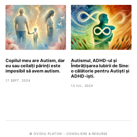
Copilul meu are Autism, dar
Autismul, ADHD-ul și
eu sau ceilalți părinți este
Îmbrățișarea Iubirii de Sine:
imposibil să avem autism.
o călătorie pentru Autiști și
ADHD-iști.
17 SEPT. 2024
13 IUL. 2024
© OVIDIU PLATON - CONSILIERE & RESURSE